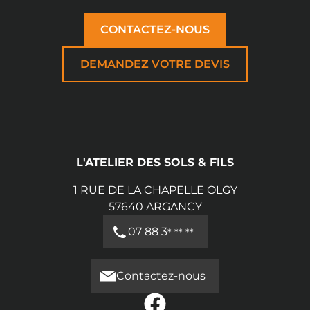
expertise au service des particuliers et
CONTACTEZ-NOUS
professionnels dans leurs projets de
revêtement de sol, alliant compétences
techniques avancées et conseils
DEMANDEZ VOTRE DEVIS
personnalisés pour garantir des réalisations
conformes à vos exigences.
L'ATELIER DES SOLS & FILS
1 RUE DE LA CHAPELLE OLGY
57640
ARGANCY
07 88 3
* ** **
Contactez-nous