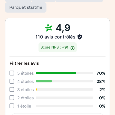
Parquet stratifié
4,9
110 avis contrôlés
Score NPS :
+91
Filtrer les avis
Déta
5 étoiles
70%
Rela
4 étoiles
28%
Cons
3 étoiles
2%
Qual
2 étoiles
0%
Suiv
1 étoile
0%