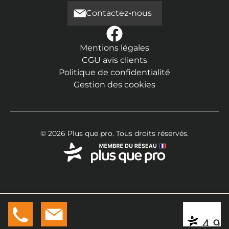
Contactez-nous
Mentions légales
CGU avis clients
Politique de confidentialité
Gestion des cookies
© 2026 Plus que pro. Tous droits réservés.
07 88 3
Devis
|
Contact
* ** **
4,9