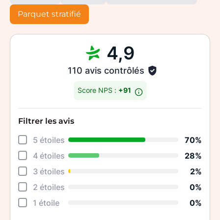
Parquet stratifié
4,9
110 avis contrôlés
Score NPS :
+91
Filtrer les avis
Déta
5 étoiles
70%
Rela
4 étoiles
28%
Cons
3 étoiles
2%
Qual
2 étoiles
0%
Suiv
1 étoile
0%