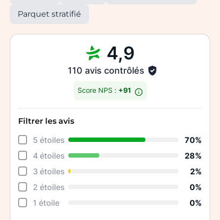
Parquet stratifié
4,9
110 avis contrôlés
Score NPS :
+91
Filtrer les avis
Déta
5 étoiles
70%
Rela
4 étoiles
28%
Cons
3 étoiles
2%
Qual
2 étoiles
0%
Suiv
1 étoile
0%